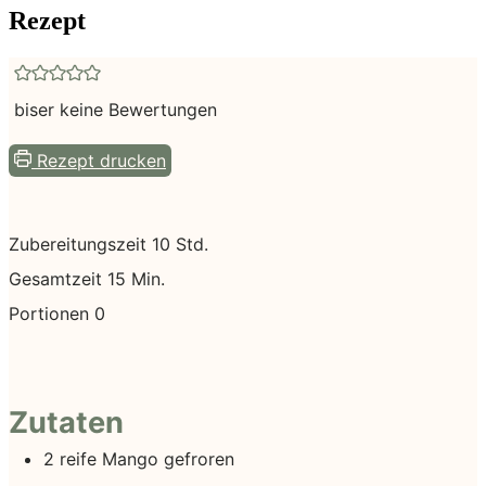
Rezept
biser keine Bewertungen
Rezept drucken
Stunden
Zubereitungszeit
10
Std.
Minuten
Gesamtzeit
15
Min.
Portionen
0
Zutaten
2
reife
Mango
gefroren